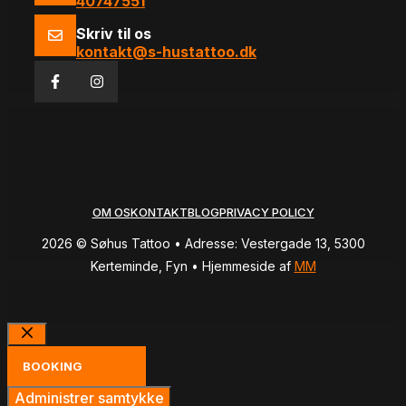
40747551
Skriv til os
kontakt@s-hustattoo.dk
OM OS
KONTAKT
BLOG
PRIVACY POLICY
2026 © Søhus Tattoo • Adresse: Vestergade 13, 5300
Kerteminde, Fyn • Hjemmeside af
MM
Luk
BOOKING
Administrer samtykke