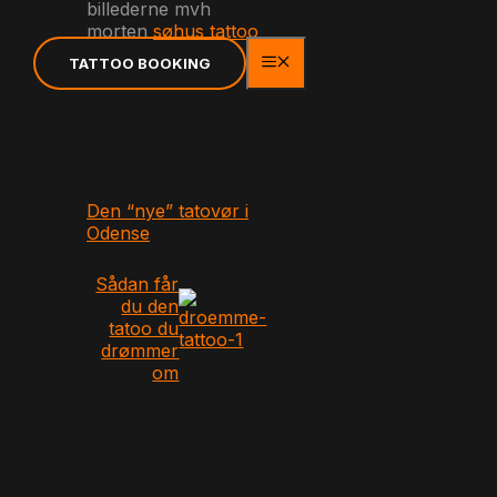
billederne mvh
morten
søhus tattoo
MENU
TATTOO BOOKING
Den “nye” tatovør i
Odense
Sådan får
du den
tatoo du
drømmer
om