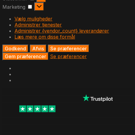
Marketing
Marketing
Vælg muligheder
Administrer tjenester
Administrer {vendor_count} leverandører
Læs mere om disse formål
Godkend
Afvis
Se præferencer
Gem præferencer
Se præferencer
Hop
til
indhold