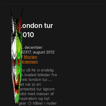
London tur
2010
14. december
2023
17. august 2012
Af
Morten
Jørgensen
hey så fik vi endelig
op loaded billeder fra
årets london tur….
det var jo en
fantastisk tur ligsom
sidst med masser af
inspiration og nyt
gear 🙂 håber i nyder